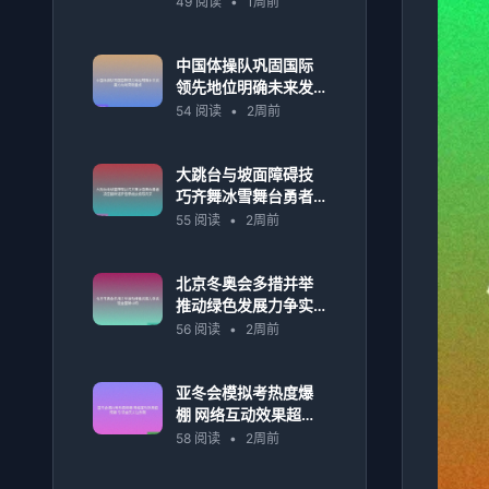
49 阅读
•
1周前
中国体操队巩固国际
领先地位明确未来发
展方向与突破重点
54 阅读
•
2周前
大跳台与坡面障碍技
巧齐舞冰雪舞台勇者
凌空翻转逐梦雪原绽
55 阅读
•
2周前
放极限风采
北京冬奥会多措并举
推动绿色发展力争实
现全面碳中和
56 阅读
•
2周前
亚冬会模拟考热度爆
棚 网络互动效果超预
期 引领全民关注热潮
58 阅读
•
2周前