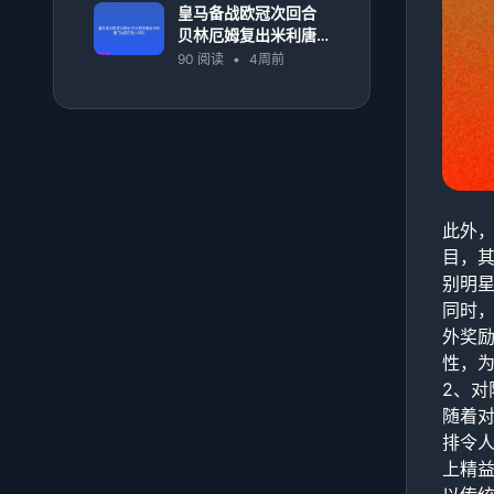
皇马备战欧冠次回合
贝林厄姆复出米利唐
门迪回归助力球队
90 阅读
•
4周前
此外
目，
别明
同时
外奖
性，
2、对
随着
排令
上精