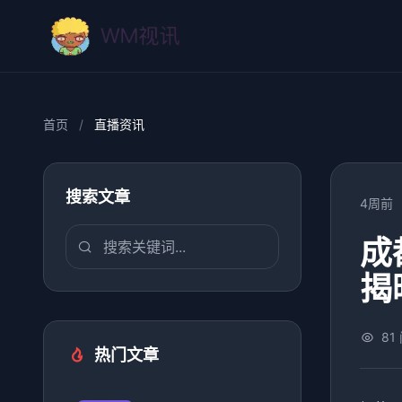
首页
/
直播资讯
搜索文章
4周前
成
揭
81
热门文章