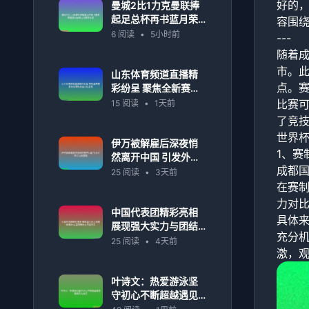
好的，
曼城2比1力克曼联捧
起足总杯再书蓝月荣
容围绕
耀德比巅峰之战赛季
6 阅读
•
5小时前
---
收官
随着
市。
山东体育频道直播精
点。
彩纷呈 聚焦全新赛事
与体育热点全方位呈
比赛
15 阅读
•
1天前
现
了竞
世界
伊万被解雇后深夜悄
1、赛
然离开中国 引发外界
成都
关注与猜测
25 阅读
•
3天前
在赛
力对
中国代表团精彩亮相
具体
展现强大实力与团结
充分
精神 在国际舞台上尽
25 阅读
•
4天前
激，
显风采
叶诗文：热爱游泳坚
守初心不断超越遇见
更精彩的自己