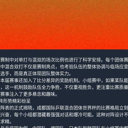
，赛制中对单打与混双的场次比例也进行了科学安排。每个团体
其中混合双打不仅是赛制亮点，也考验队伍的整体协调与临场应
星选手，而是真正体现团队整体实力。
，本届赛事还加入了比分差异的奖励机制。小组赛中，如果某队
励，这一机制鼓励队伍全力争胜，不仅重视胜负，更注重比赛质
为赛事注入了更多悬念和趣味。
阵形势精彩纷呈
对阵表的正式揭晓，成都国际乒联混合团体世界杯的比赛格局立
人兴奋，每个小组都潜藏着强强对话和爆冷可能。这种对阵设计
益求精。